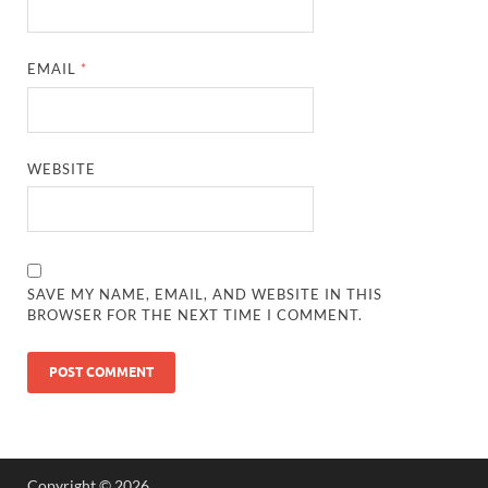
EMAIL
*
WEBSITE
SAVE MY NAME, EMAIL, AND WEBSITE IN THIS
BROWSER FOR THE NEXT TIME I COMMENT.
Copyright © 2026
.