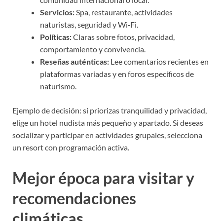
Servicios:
Spa, restaurante, actividades
naturistas, seguridad y Wi‑Fi.
Políticas:
Claras sobre fotos, privacidad,
comportamiento y convivencia.
Reseñas auténticas:
Lee comentarios recientes en
plataformas variadas y en foros específicos de
naturismo.
Ejemplo de decisión: si priorizas tranquilidad y privacidad,
elige un hotel nudista más pequeño y apartado. Si deseas
socializar y participar en actividades grupales, selecciona
un resort con programación activa.
Mejor época para visitar y
recomendaciones
climáticas