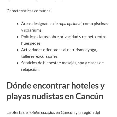
Características comunes:
Áreas designadas de
ropa opcional
, como piscinas
y soláriums.
Políticas claras sobre privacidad y respeto entre
huéspedes.
Actividades orientadas al naturismo: yoga,
talleres, excursiones.
Servicios de bienestar: masajes, spa y clases de
relajación.
Dónde encontrar hoteles y
playas nudistas en Cancún
La oferta de
hoteles nudistas
en Cancún y la región del