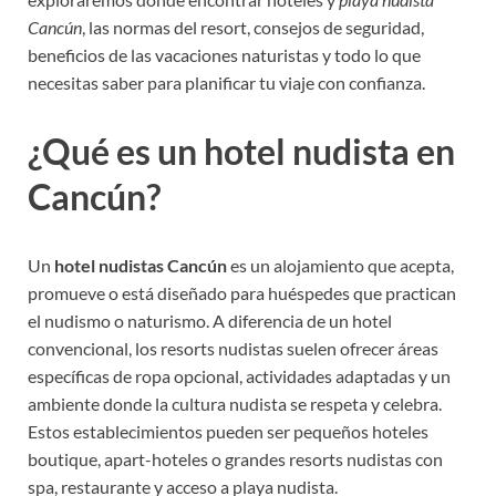
Cancún
, las normas del resort, consejos de seguridad,
beneficios de las vacaciones naturistas y todo lo que
necesitas saber para planificar tu viaje con confianza.
¿Qué es un hotel nudista en
Cancún?
Un
hotel nudistas Cancún
es un alojamiento que acepta,
promueve o está diseñado para huéspedes que practican
el nudismo o naturismo. A diferencia de un hotel
convencional, los resorts nudistas suelen ofrecer áreas
específicas de ropa opcional, actividades adaptadas y un
ambiente donde la cultura nudista se respeta y celebra.
Estos establecimientos pueden ser pequeños hoteles
boutique, apart-hoteles o grandes resorts nudistas con
spa, restaurante y acceso a playa nudista.