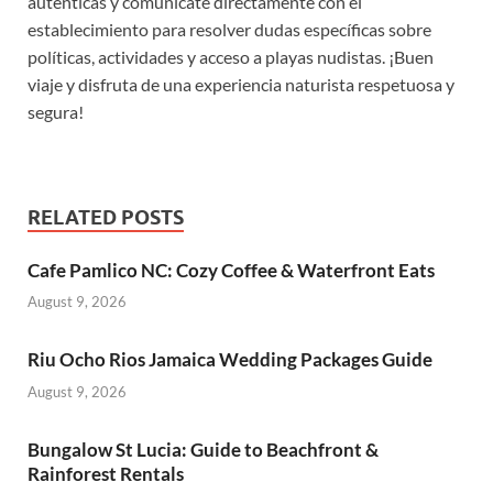
auténticas y comunícate directamente con el
establecimiento para resolver dudas específicas sobre
políticas, actividades y acceso a playas nudistas. ¡Buen
viaje y disfruta de una experiencia naturista respetuosa y
segura!
RELATED POSTS
Cafe Pamlico NC: Cozy Coffee & Waterfront Eats
August 9, 2026
Riu Ocho Rios Jamaica Wedding Packages Guide
August 9, 2026
Bungalow St Lucia: Guide to Beachfront &
Rainforest Rentals