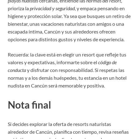
playas nudistas
cercanas, entiende las
normas del resort
,
prioriza la
privacidad y seguridad
, y empaca pensando en
higiene y protección solar. Ya sea que busques un retiro de
bienestar, unas vacaciones naturistas con amigos o una
escapada íntima, Cancún y sus alrededores ofrecen
opciones para distintos gustos y niveles de experiencia.
Recuerda: la clave está en elegir un resort que refleje tus
valores y expectativas, informarte sobre el
código de
conducta
y disfrutar con responsabilidad. Si respetas las
normas y a los demás huéspedes, tu estancia en un hotel
nudista en Cancún será memorable y positiva.
Nota final
Si decides explorar la oferta de resorts naturistas
alrededor de Cancún, planifica con tiempo, revisa reseñas